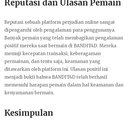
Reputasi dan Ulasan Pemain
Reputasi sebuah platform perjudian online sangat
dipengaruhi oleh pengalaman para penggunanya.
Banyak pemain yang telah membagikan pengalaman
positif mereka saat bermain di BANDIT4D. Mereka
memuji kecepatan transaksi, keberagaman
permainan, dan tentu saja, keamanan yang
ditawarkan oleh platform ini. Ulasan positif ini
menjadi bukti bahwa BANDIT4D telah berhasil
memenuhi harapan pemain dalam hal keamanan dan
kenyamanan bermain.
Kesimpulan