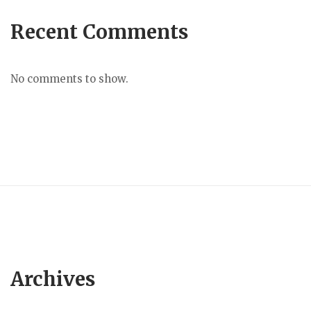
Recent Comments
No comments to show.
Archives