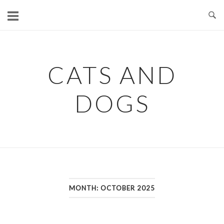
Skip
to
content
CATS AND
DOGS
MONTH:
OCTOBER 2025