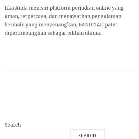
Jika Anda mencari platform perjudian online yang
aman, terpercaya, dan menawarkan pengalaman
bermain yang menyenangkan, BANDIT4D patut
dipertimbangkan sebagai pilihan utama.
Search
SEARCH