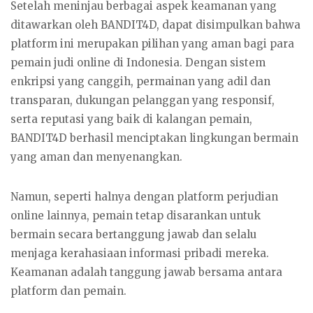
Setelah meninjau berbagai aspek keamanan yang
ditawarkan oleh BANDIT4D, dapat disimpulkan bahwa
platform ini merupakan pilihan yang aman bagi para
pemain judi online di Indonesia. Dengan sistem
enkripsi yang canggih, permainan yang adil dan
transparan, dukungan pelanggan yang responsif,
serta reputasi yang baik di kalangan pemain,
BANDIT4D berhasil menciptakan lingkungan bermain
yang aman dan menyenangkan.
Namun, seperti halnya dengan platform perjudian
online lainnya, pemain tetap disarankan untuk
bermain secara bertanggung jawab dan selalu
menjaga kerahasiaan informasi pribadi mereka.
Keamanan adalah tanggung jawab bersama antara
platform dan pemain.