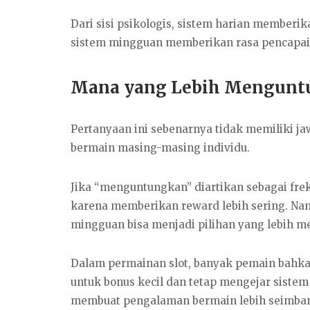
Dari sisi psikologis, sistem harian member
sistem mingguan memberikan rasa pencapaian
Mana yang Lebih Mengunt
Pertanyaan ini sebenarnya tidak memiliki j
bermain masing-masing individu.
Jika “menguntungkan” diartikan sebagai fre
karena memberikan reward lebih sering. Namun,
mingguan bisa menjadi pilihan yang lebih 
Dalam permainan slot, banyak pemain bahk
untuk bonus kecil dan tetap mengejar sistem
membuat pengalaman bermain lebih seimba