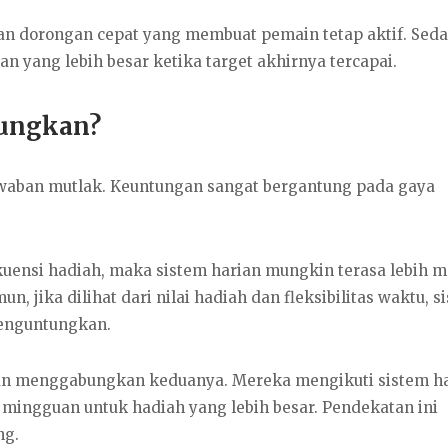
ikan dorongan cepat yang membuat pemain tetap aktif. Se
 yang lebih besar ketika target akhirnya tercapai.
ungkan?
awaban mutlak. Keuntungan sangat bergantung pada gaya
kuensi hadiah, maka sistem harian mungkin terasa lebih 
 jika dilihat dari nilai hadiah dan fleksibilitas waktu, s
menguntungkan.
an menggabungkan keduanya. Mereka mengikuti sistem h
 mingguan untuk hadiah yang lebih besar. Pendekatan ini
ng.