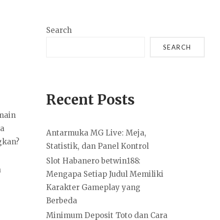
Search
SEARCH
Recent Posts
main
ya
Antarmuka MG Live: Meja,
gkan?
Statistik, dan Panel Kontrol
Slot Habanero betwin188:
a
Mengapa Setiap Judul Memiliki
Karakter Gameplay yang
Berbeda
Minimum Deposit Toto dan Cara