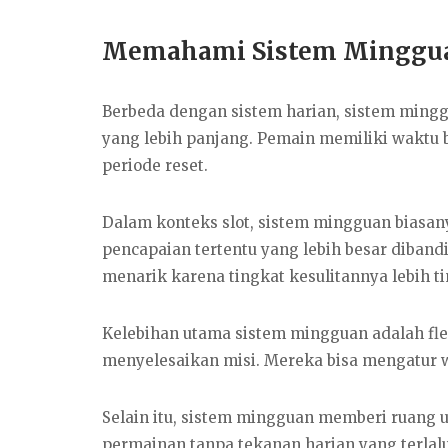
Memahami Sistem Minggu
Berbeda dengan sistem harian, sistem ming
yang lebih panjang. Pemain memiliki waktu 
periode reset.
Dalam konteks slot, sistem mingguan biasany
pencapaian tertentu yang lebih besar diban
menarik karena tingkat kesulitannya lebih ti
Kelebihan utama sistem mingguan adalah fleks
menyelesaikan misi. Mereka bisa mengatur 
Selain itu, sistem mingguan memberi ruang u
permainan tanpa tekanan harian yang terlalu