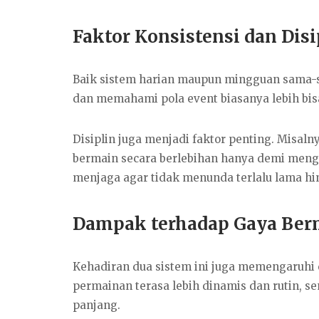
Faktor Konsistensi dan Disi
Baik sistem harian maupun mingguan sama-s
dan memahami pola event biasanya lebih bis
Disiplin juga menjadi faktor penting. Misal
bermain secara berlebihan hanya demi meng
menjaga agar tidak menunda terlalu lama h
Dampak terhadap Gaya Ber
Kehadiran dua sistem ini juga memengaruhi
permainan terasa lebih dinamis dan rutin, 
panjang.