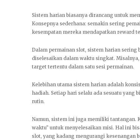
Sistem harian biasanya dirancang untuk mem
Konsepnya sederhana: semakin sering pemain
kesempatan mereka mendapatkan reward te
Dalam permainan slot, sistem harian sering b
diselesaikan dalam waktu singkat. Misalnya
target tertentu dalam satu sesi permainan.
Kelebihan utama sistem harian adalah kons
hadiah. Setiap hari selalu ada sesuatu yang 
rutin.
Namun, sistem ini juga memiliki tantangan. 
waktu” untuk menyelesaikan misi. Hal ini bi
slot, yang kadang mengurangi kesenangan be