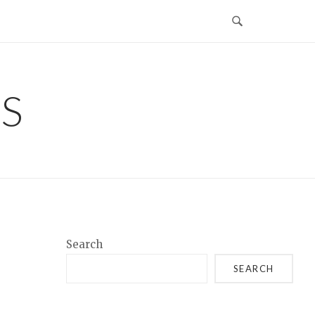
S
Search
SEARCH