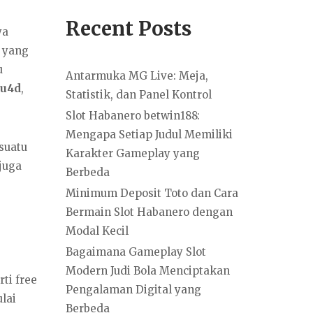
Recent Posts
ya
 yang
u
Antarmuka MG Live: Meja,
tu4d
,
Statistik, dan Panel Kontrol
Slot Habanero betwin188:
Mengapa Setiap Judul Memiliki
suatu
Karakter Gameplay yang
juga
Berbeda
Minimum Deposit Toto dan Cara
Bermain Slot Habanero dengan
Modal Kecil
Bagaimana Gameplay Slot
Modern Judi Bola Menciptakan
ti free
Pengalaman Digital yang
lai
Berbeda