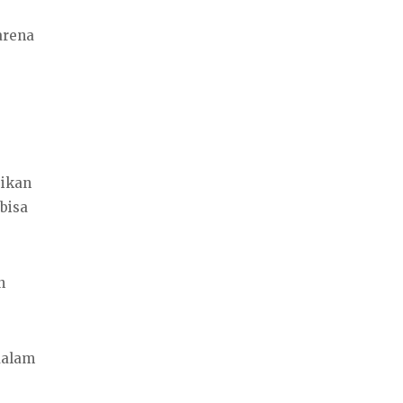
arena
gikan
bisa
n
 dalam