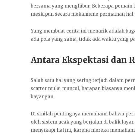
bersama yang menghibur. Beberapa pemain 
meskipun secara mekanisme permainan hal t
Yang membuat cerita ini menarik adalah ba
ada pola yang sama, tidak ada waktu yang past
Antara Ekspektasi dan R
Salah satu hal yang sering terjadi dalam per
scatter mulai muncul, harapan biasanya meni
bayangan.
Di sinilah pentingnya memahami bahwa perma
oleh sistem acak yang berjalan di balik lay
menyikapi hal ini, karena mereka memahami 