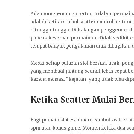
Ada momen-momen tertentu dalam permainan s
adalah ketika simbol scatter muncul berturu
ditunggu-tunggu. Di kalangan penggemar slo
puncak keseruan permainan. Tidak sedikit ce
tempat banyak pengalaman unik dibagikan d
Meski setiap putaran slot bersifat acak, pe
yang membuat jantung sedikit lebih cepat ber
karena sensasi “kejutan” yang tidak bisa dip
Ketika Scatter Mulai B
Bagi pemain slot Habanero, simbol scatter b
spin atau bonus game. Momen ketika dua sca