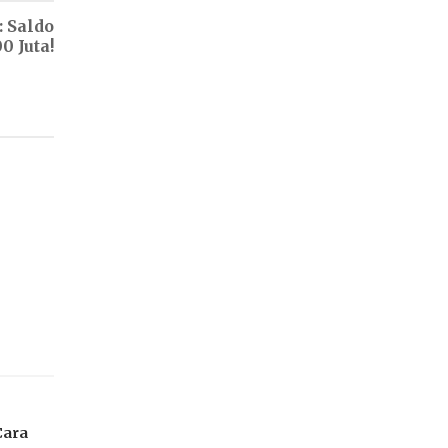
: Saldo
0 Juta!
Cara