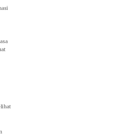
masi
iasa
uat
lihat
n