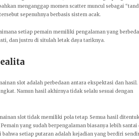
bahkan menganggap momen scatter muncul sebagai “tanda
ersebut sepenuhnya berbasis sistem acak.
gaimana setiap pemain memiliki pengalaman yang berbeda
i, dan justru di situlah letak daya tariknya.
ealita
mainan slot adalah perbedaan antara ekspektasi dan hasil.
ngkat. Namun hasil akhirnya tidak selalu sesuai dengan
inan slot tidak memiliki pola tetap. Semua hasil ditentu
ar. Pemain yang sudah berpengalaman biasanya lebih santai
bahwa setiap putaran adalah kejadian yang berdiri sendir