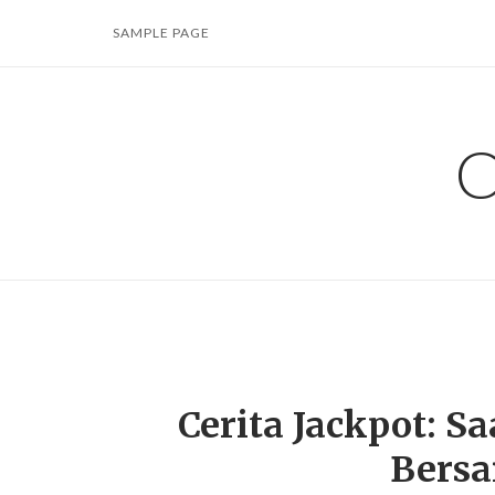
Skip
SAMPLE PAGE
to
content
Cerita Jackpot: S
Bersa