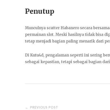
Penutup
Munculnya scatter Habanero secara bersam
permainan slot. Meski hasilnya tidak bisa di
tetap menjadi bagian paling menarik dari p
Di Kutu4d, pengalaman seperti ini sering be
sebagai kepastian, tetapi sebagai bagian dar
Post
PREVIOUS POST
←