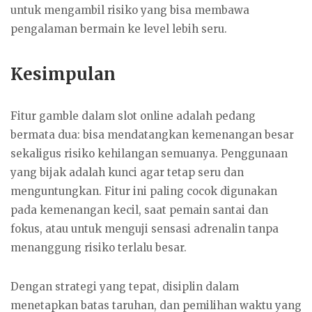
untuk mengambil risiko yang bisa membawa
pengalaman bermain ke level lebih seru.
Kesimpulan
Fitur gamble dalam slot online adalah pedang
bermata dua: bisa mendatangkan kemenangan besar
sekaligus risiko kehilangan semuanya. Penggunaan
yang bijak adalah kunci agar tetap seru dan
menguntungkan. Fitur ini paling cocok digunakan
pada kemenangan kecil, saat pemain santai dan
fokus, atau untuk menguji sensasi adrenalin tanpa
menanggung risiko terlalu besar.
Dengan strategi yang tepat, disiplin dalam
menetapkan batas taruhan, dan pemilihan waktu yang