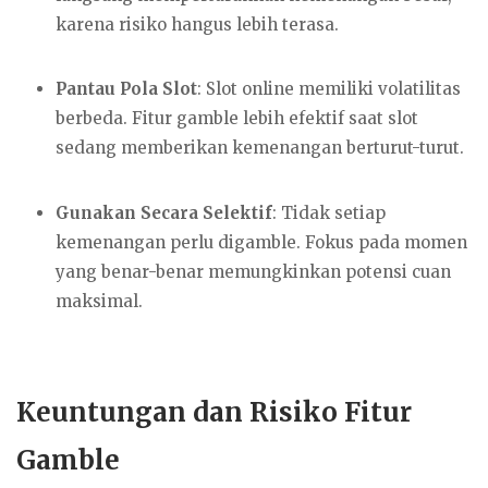
karena risiko hangus lebih terasa.
Pantau Pola Slot
: Slot online memiliki volatilitas
berbeda. Fitur gamble lebih efektif saat slot
sedang memberikan kemenangan berturut-turut.
Gunakan Secara Selektif
: Tidak setiap
kemenangan perlu digamble. Fokus pada momen
yang benar-benar memungkinkan potensi cuan
maksimal.
Keuntungan dan Risiko Fitur
Gamble