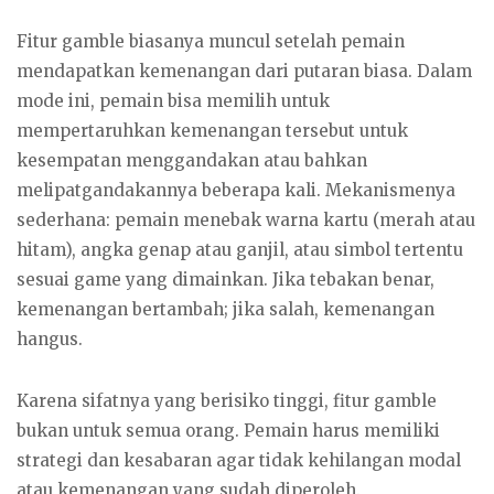
Fitur gamble biasanya muncul setelah pemain
mendapatkan kemenangan dari putaran biasa. Dalam
mode ini, pemain bisa memilih untuk
mempertaruhkan kemenangan tersebut untuk
kesempatan menggandakan atau bahkan
melipatgandakannya beberapa kali. Mekanismenya
sederhana: pemain menebak warna kartu (merah atau
hitam), angka genap atau ganjil, atau simbol tertentu
sesuai game yang dimainkan. Jika tebakan benar,
kemenangan bertambah; jika salah, kemenangan
hangus.
Karena sifatnya yang berisiko tinggi, fitur gamble
bukan untuk semua orang. Pemain harus memiliki
strategi dan kesabaran agar tidak kehilangan modal
atau kemenangan yang sudah diperoleh.