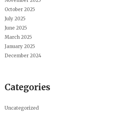
November 2025
October 2025
July 2025
June 2025
March 2025
January 2025
December 2024
Categories
Uncategorized