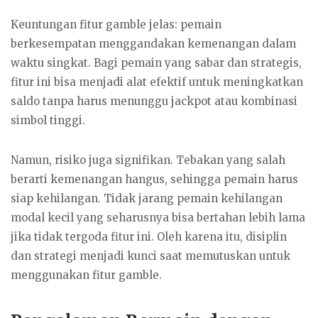
Keuntungan fitur gamble jelas: pemain
berkesempatan menggandakan kemenangan dalam
waktu singkat. Bagi pemain yang sabar dan strategis,
fitur ini bisa menjadi alat efektif untuk meningkatkan
saldo tanpa harus menunggu jackpot atau kombinasi
simbol tinggi.
Namun, risiko juga signifikan. Tebakan yang salah
berarti kemenangan hangus, sehingga pemain harus
siap kehilangan. Tidak jarang pemain kehilangan
modal kecil yang seharusnya bisa bertahan lebih lama
jika tidak tergoda fitur ini. Oleh karena itu, disiplin
dan strategi menjadi kunci saat memutuskan untuk
menggunakan fitur gamble.