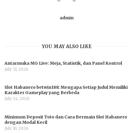
admin
YOU MAY ALSO LIKE
Antarmuka MG Live: Meja, Statistik, dan Panel Kontrol
July 31, 2026
Slot Habanero betwin188: Mengapa Setiap Judul Memiliki
Karakter Gameplay yang Berbeda
July 24, 2026
Minimum Deposit Toto dan Cara Bermain Slot Habanero
dengan Modal Kecil
July 10, 2026