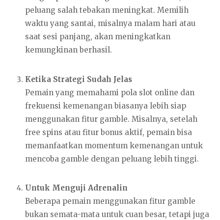
peluang salah tebakan meningkat. Memilih
waktu yang santai, misalnya malam hari atau
saat sesi panjang, akan meningkatkan
kemungkinan berhasil.
Ketika Strategi Sudah Jelas
Pemain yang memahami pola slot online dan
frekuensi kemenangan biasanya lebih siap
menggunakan fitur gamble. Misalnya, setelah
free spins atau fitur bonus aktif, pemain bisa
memanfaatkan momentum kemenangan untuk
mencoba gamble dengan peluang lebih tinggi.
Untuk Menguji Adrenalin
Beberapa pemain menggunakan fitur gamble
bukan semata-mata untuk cuan besar, tetapi juga