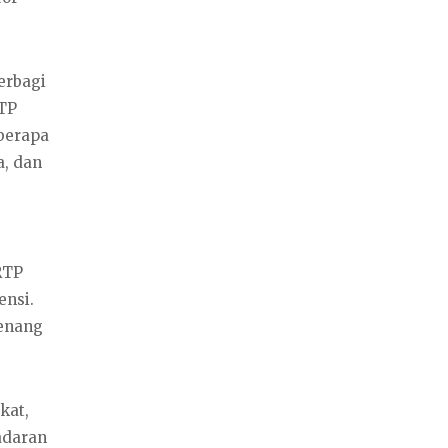
erbagi
RTP
berapa
a, dan
RTP
ensi.
menang
kat,
adaran