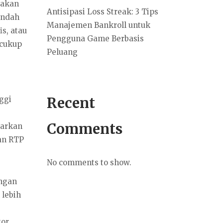
 akan
Antisipasi Loss Streak: 3 Tips
endah
Manajemen Bankroll untuk
s, atau
Pengguna Game Berbasis
 cukup
Peluang
Recent
ggi
Comments
warkan
an RTP
No comments to show.
engan
 lebih
tor