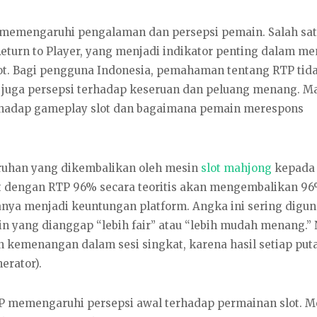
g memengaruhi pengalaman dan persepsi pemain. Salah sa
Return to Player, yang menjadi indikator penting dalam men
t. Bagi pengguna Indonesia, pemahaman tentang RTP tid
 juga persepsi terhadap keseruan dan peluang menang. Ma
rhadap gameplay slot dan bagaimana pemain merespons
taruhan yang dikembalikan oleh mesin
slot mahjong
kepada
t dengan RTP 96% secara teoritis akan mengembalikan 96
anya menjadi keuntungan platform. Angka ini sering digu
 yang dianggap “lebih fair” atau “lebih mudah menang.”
kemenangan dalam sesi singkat, karena hasil setiap put
erator).
TP memengaruhi persepsi awal terhadap permainan slot. M