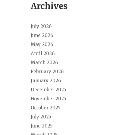
Archives
July 2026
June 2026
May 2026
April 2026
March 2026
February 2026
January 2026
December 2025
November 2025
October 2025
July 2025
June 2025
March 2025