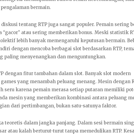
n pengalaman bermain.
 diskusi tentang RTP juga sangat populer. Pemain sering b
“gacor” atau sering memberikan bonus. Meski statistik 
kolektif lebih banyak memengaruhi keputusan bermain. Be
iri dengan mencoba berbagai slot berdasarkan RTP, tem
ang paling menyenangkan dan menguntungkan.
TP dengan fitur tambahan dalam slot. Banyak slot modern
ini games yang menambah peluang menang. Mesin dengan 
bih seru karena pemain merasa setiap putaran memiliki pot
 pada mesin yang memberikan kombinasi antara peluang 
gian dari pertimbangan, bukan satu-satunya faktor.
a teoretis dalam jangka panjang. Dalam sesi bermain sing
sar atau kalah berturut-turut tanpa memedulikan RTP. Kes