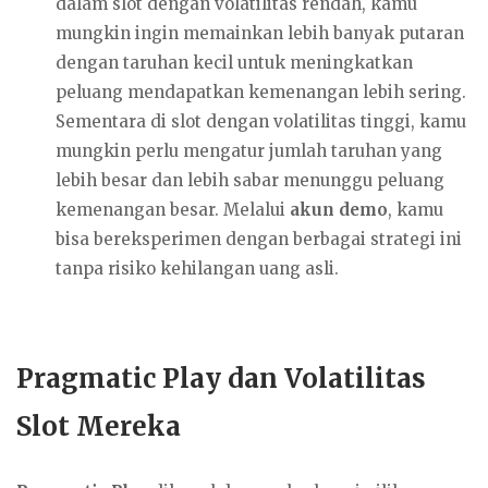
dalam slot dengan volatilitas rendah, kamu
mungkin ingin memainkan lebih banyak putaran
dengan taruhan kecil untuk meningkatkan
peluang mendapatkan kemenangan lebih sering.
Sementara di slot dengan volatilitas tinggi, kamu
mungkin perlu mengatur jumlah taruhan yang
lebih besar dan lebih sabar menunggu peluang
kemenangan besar. Melalui
akun demo
, kamu
bisa bereksperimen dengan berbagai strategi ini
tanpa risiko kehilangan uang asli.
Pragmatic Play dan Volatilitas
Slot Mereka