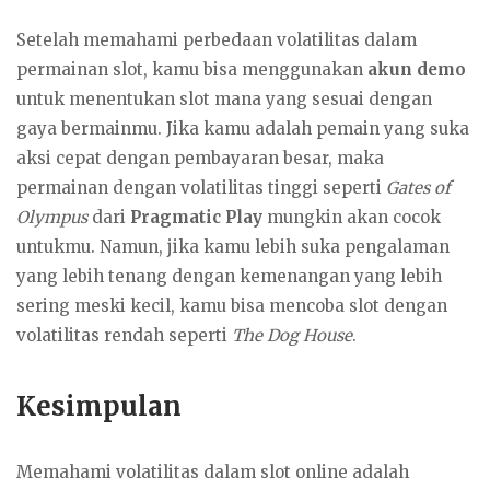
Setelah memahami perbedaan volatilitas dalam
permainan slot, kamu bisa menggunakan
akun demo
untuk menentukan slot mana yang sesuai dengan
gaya bermainmu. Jika kamu adalah pemain yang suka
aksi cepat dengan pembayaran besar, maka
permainan dengan volatilitas tinggi seperti
Gates of
Olympus
dari
Pragmatic Play
mungkin akan cocok
untukmu. Namun, jika kamu lebih suka pengalaman
yang lebih tenang dengan kemenangan yang lebih
sering meski kecil, kamu bisa mencoba slot dengan
volatilitas rendah seperti
The Dog House
.
Kesimpulan
Memahami volatilitas dalam slot online adalah