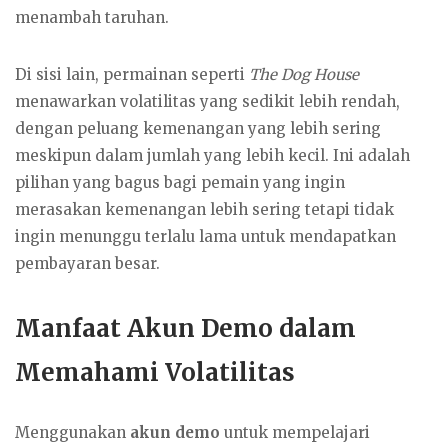
menambah taruhan.
Di sisi lain, permainan seperti
The Dog House
menawarkan volatilitas yang sedikit lebih rendah,
dengan peluang kemenangan yang lebih sering
meskipun dalam jumlah yang lebih kecil. Ini adalah
pilihan yang bagus bagi pemain yang ingin
merasakan kemenangan lebih sering tetapi tidak
ingin menunggu terlalu lama untuk mendapatkan
pembayaran besar.
Manfaat Akun Demo dalam
Memahami Volatilitas
Menggunakan
akun demo
untuk mempelajari