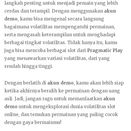
langkah penting untuk menjadi pemain yang lebih
cerdas dan terampil. Dengan menggunakan
akun
demo
, kamu bisa mengenal secara langsung
bagaimana volatilitas mempengaruhi permainan,
serta mengasah keterampilan untuk menghadapi
berbagai tingkat volatilitas. Tidak hanya itu, kamu
juga bisa mencoba berbagai slot dari
Pragmatic Play
yang menawarkan variasi volatilitas, dari yang
rendah hingga tinggi.
Dengan berlatih di
akun demo
, kamu akan lebih siap
ketika akhirnya beralih ke permainan dengan uang
asli. Jadi, jangan ragu untuk memanfaatkan
akun
demo
untuk mengeksplorasi dunia volatilitas slot
online, dan temukan permainan yang paling cocok
dengan gaya bermainmu!