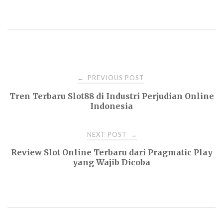
Post
PREVIOUS POST
←
Tren Terbaru Slot88 di Industri Perjudian Online
navigation
Indonesia
NEXT POST
→
Review Slot Online Terbaru dari Pragmatic Play
yang Wajib Dicoba