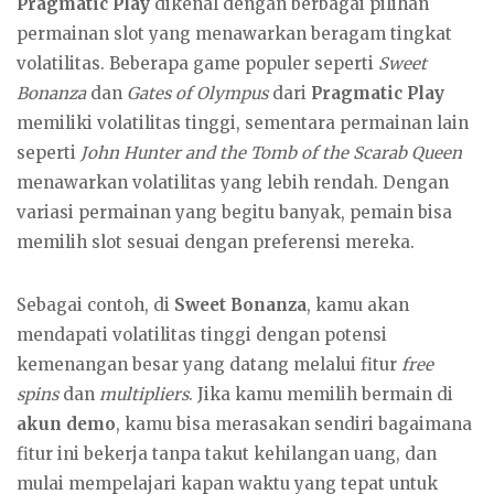
Pragmatic Play
dikenal dengan berbagai pilihan
permainan slot yang menawarkan beragam tingkat
volatilitas. Beberapa game populer seperti
Sweet
Bonanza
dan
Gates of Olympus
dari
Pragmatic Play
memiliki volatilitas tinggi, sementara permainan lain
seperti
John Hunter and the Tomb of the Scarab Queen
menawarkan volatilitas yang lebih rendah. Dengan
variasi permainan yang begitu banyak, pemain bisa
memilih slot sesuai dengan preferensi mereka.
Sebagai contoh, di
Sweet Bonanza
, kamu akan
mendapati volatilitas tinggi dengan potensi
kemenangan besar yang datang melalui fitur
free
spins
dan
multipliers
. Jika kamu memilih bermain di
akun demo
, kamu bisa merasakan sendiri bagaimana
fitur ini bekerja tanpa takut kehilangan uang, dan
mulai mempelajari kapan waktu yang tepat untuk