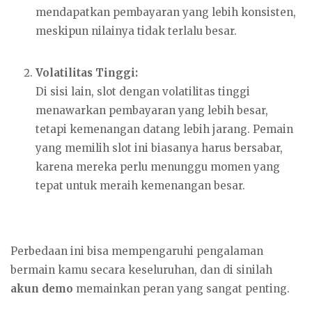
mendapatkan pembayaran yang lebih konsisten,
meskipun nilainya tidak terlalu besar.
Volatilitas Tinggi:
Di sisi lain, slot dengan volatilitas tinggi
menawarkan pembayaran yang lebih besar,
tetapi kemenangan datang lebih jarang. Pemain
yang memilih slot ini biasanya harus bersabar,
karena mereka perlu menunggu momen yang
tepat untuk meraih kemenangan besar.
Perbedaan ini bisa mempengaruhi pengalaman
bermain kamu secara keseluruhan, dan di sinilah
akun demo
memainkan peran yang sangat penting.