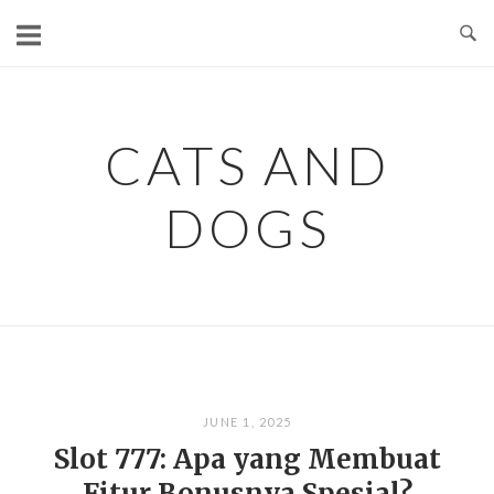
Skip
to
content
CATS AND
DOGS
JUNE 1, 2025
Slot 777: Apa yang Membuat
Fitur Bonusnya Spesial?