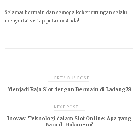
Selamat bermain dan semoga keberuntungan selalu
menyertai setiap putaran Anda!
Post
PREVIOUS POST
←
Menjadi Raja Slot dengan Bermain di Ladang78
navigation
NEXT POST
→
Inovasi Teknologi dalam Slot Online: Apa yang
Baru di Habanero?