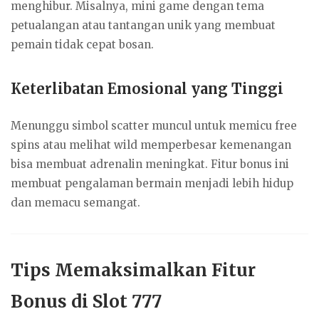
menghibur. Misalnya, mini game dengan tema
petualangan atau tantangan unik yang membuat
pemain tidak cepat bosan.
Keterlibatan Emosional yang Tinggi
Menunggu simbol scatter muncul untuk memicu free
spins atau melihat wild memperbesar kemenangan
bisa membuat adrenalin meningkat. Fitur bonus ini
membuat pengalaman bermain menjadi lebih hidup
dan memacu semangat.
Tips Memaksimalkan Fitur
Bonus di Slot 777