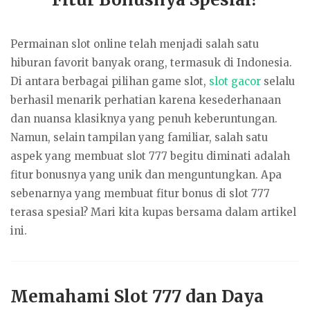
Permainan slot online telah menjadi salah satu
hiburan favorit banyak orang, termasuk di Indonesia.
Di antara berbagai pilihan game slot,
slot gacor
selalu
berhasil menarik perhatian karena kesederhanaan
dan nuansa klasiknya yang penuh keberuntungan.
Namun, selain tampilan yang familiar, salah satu
aspek yang membuat slot 777 begitu diminati adalah
fitur bonusnya yang unik dan menguntungkan. Apa
sebenarnya yang membuat fitur bonus di slot 777
terasa spesial? Mari kita kupas bersama dalam artikel
ini.
Memahami Slot 777 dan Daya