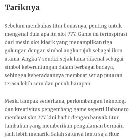
Tariknya
Sebelum membahas fitur bonusnya, penting untuk
mengenal dulu apa itu slot 777. Game ini terinspirasi
dari mesin slot klasik yang menampilkan tiga
gulungan dengan simbol angka tujuh sebagai ikon
utama. Angka 7 sendiri sejak lama dikenal sebagai
simbol keberuntungan dalam berbagai budaya,
sehingga keberadaannya membuat setiap putaran
terasa lebih seru dan penuh harapan.
Meski tampak sederhana, perkembangan teknologi
dan kreativitas pengembang game seperti Habanero
membuat slot 777 kini hadir dengan banyak fitur
tambahan yang memberikan pengalaman bermain
jauh lebih menarik. Salah satunya tentu saja fitur