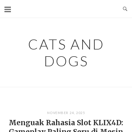
Skip
to
content
CATS AND
DOGS
NOVEMBER 24, 2025
Menguak Rahasia Slot KLIX4D:
Gameplay Paling Seru di Mesin