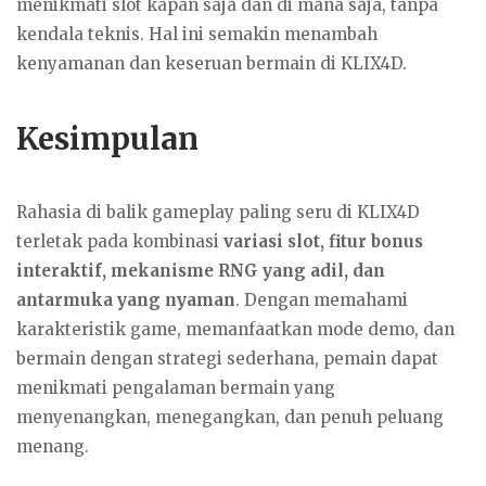
menikmati slot kapan saja dan di mana saja, tanpa
kendala teknis. Hal ini semakin menambah
kenyamanan dan keseruan bermain di KLIX4D.
Kesimpulan
Rahasia di balik gameplay paling seru di KLIX4D
terletak pada kombinasi
variasi slot, fitur bonus
interaktif, mekanisme RNG yang adil, dan
antarmuka yang nyaman
. Dengan memahami
karakteristik game, memanfaatkan mode demo, dan
bermain dengan strategi sederhana, pemain dapat
menikmati pengalaman bermain yang
menyenangkan, menegangkan, dan penuh peluang
menang.