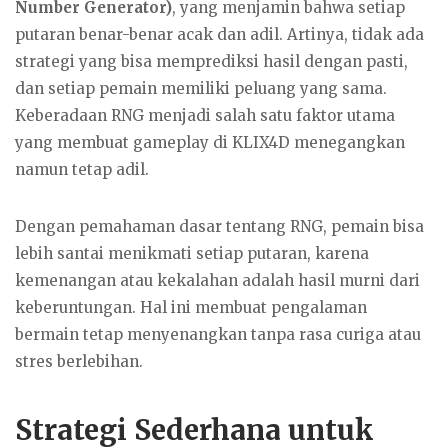
Number Generator)
, yang menjamin bahwa setiap
putaran benar-benar acak dan adil. Artinya, tidak ada
strategi yang bisa memprediksi hasil dengan pasti,
dan setiap pemain memiliki peluang yang sama.
Keberadaan RNG menjadi salah satu faktor utama
yang membuat gameplay di KLIX4D menegangkan
namun tetap adil.
Dengan pemahaman dasar tentang RNG, pemain bisa
lebih santai menikmati setiap putaran, karena
kemenangan atau kekalahan adalah hasil murni dari
keberuntungan. Hal ini membuat pengalaman
bermain tetap menyenangkan tanpa rasa curiga atau
stres berlebihan.
Strategi Sederhana untuk