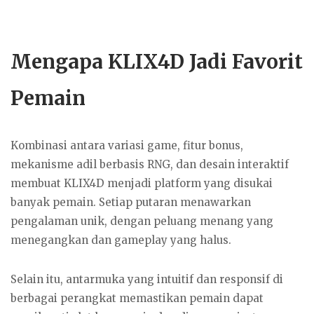
Mengapa KLIX4D Jadi Favorit
Pemain
Kombinasi antara variasi game, fitur bonus,
mekanisme adil berbasis RNG, dan desain interaktif
membuat KLIX4D menjadi platform yang disukai
banyak pemain. Setiap putaran menawarkan
pengalaman unik, dengan peluang menang yang
menegangkan dan gameplay yang halus.
Selain itu, antarmuka yang intuitif dan responsif di
berbagai perangkat memastikan pemain dapat