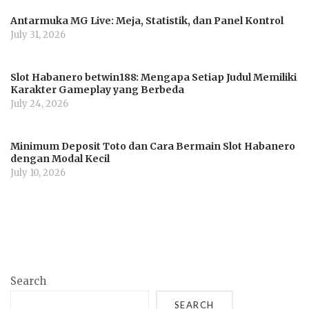
Antarmuka MG Live: Meja, Statistik, dan Panel Kontrol
July 31, 2026
Slot Habanero betwin188: Mengapa Setiap Judul Memiliki
Karakter Gameplay yang Berbeda
July 24, 2026
Minimum Deposit Toto dan Cara Bermain Slot Habanero
dengan Modal Kecil
July 10, 2026
Search
SEARCH