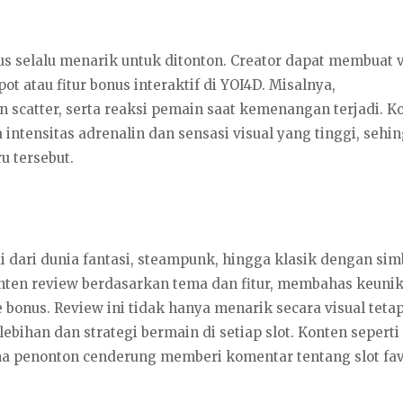
 selalu menarik untuk ditonton. Creator dapat membuat 
 atau fitur bonus interaktif di YOI4D. Misalnya,
n scatter, serta reaksi pemain saat kemenangan terjadi. K
a intensitas adrenalin dan sensasi visual yang tinggi, sehi
 tersebut.
i dari dunia fantasi, steampunk, hingga klasik dengan sim
nten review berdasarkan tema dan fitur, membahas keuni
 bonus. Review ini tidak hanya menarik secara visual tetap
han dan strategi bermain di setiap slot. Konten seperti 
 penonton cenderung memberi komentar tentang slot fav