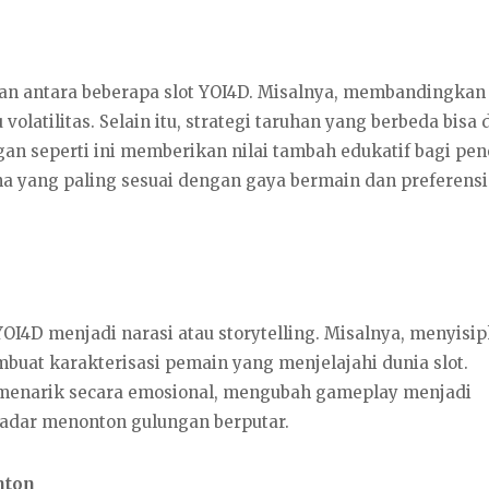
gan antara beberapa slot YOI4D. Misalnya, membandingkan
olatilitas. Selain itu, strategi taruhan yang berbeda bisa d
an seperti ini memberikan nilai tambah edukatif bagi pe
yang paling sesuai dengan gaya bermain dan preferensi
I4D menjadi narasi atau storytelling. Misalnya, menyisi
embuat karakterisasi pemain yang menjelajahi dunia slot.
h menarik secara emosional, mengubah gameplay menjadi
kadar menonton gulungan berputar.
nton