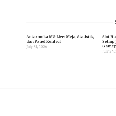
Antarmuka MG Live: Meja, Statistik,
Slot H
dan Panel Kontrol
Setiap 
Gamepl
July 31, 2026
July 24,