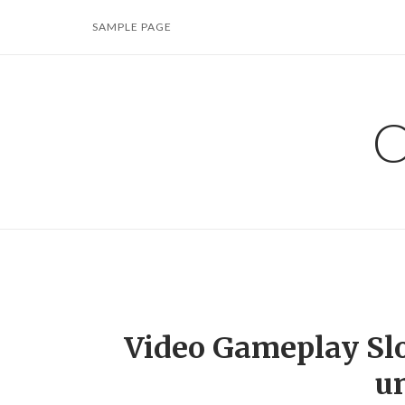
Skip
SAMPLE PAGE
to
content
Video Gameplay Sl
u