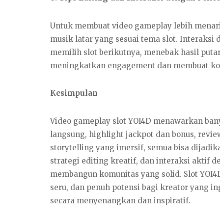
Untuk membuat video gameplay lebih menarik
musik latar yang sesuai tema slot. Interak
memilih slot berikutnya, menebak hasil puta
meningkatkan engagement dan membuat kont
Kesimpulan
Video gameplay slot YOI4D menawarkan banyak
langsung, highlight jackpot dan bonus, review
storytelling yang imersif, semua bisa dijad
strategi editing kreatif, dan interaksi aktif
membangun komunitas yang solid. Slot YOI4D
seru, dan penuh potensi bagi kreator yang 
secara menyenangkan dan inspiratif.