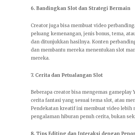
6. Bandingkan Slot dan Strategi Bermain
Creator juga bisa membuat video perbandin
peluang kemenangan, jenis bonus, tema, atau v
dan ditunjukkan hasilnya. Konten perbanding
dan membantu mereka menentukan slot mana 
mereka.
7. Cerita dan Petualangan Slot
Beberapa creator bisa mengemas gameplay YO
cerita fantasi yang sesuai tema slot, atau m
Pendekatan kreatif ini membuat video lebi
pengalaman hiburan penuh cerita, bukan se
8. Tips Editing dan Interaksi dengan Peno