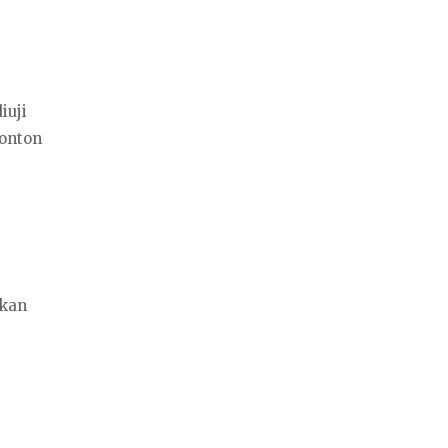
iuji
nonton
pkan