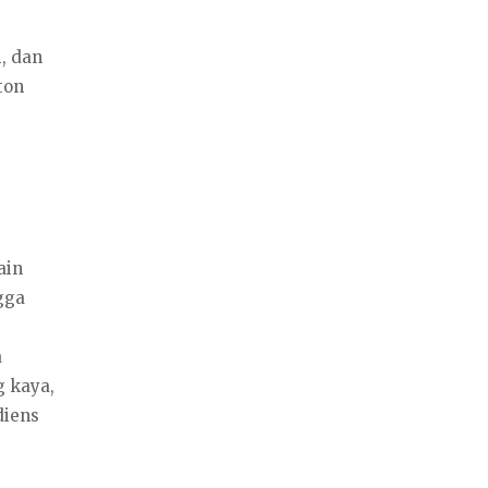
, dan
ton
ain
ngga
,
a
g kaya,
diens