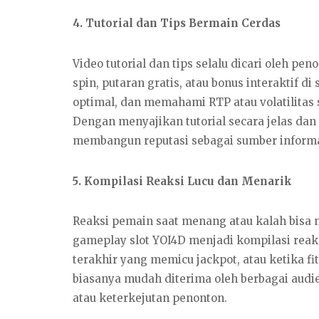
4. Tutorial dan Tips Bermain Cerdas
Video tutorial dan tips selalu dicari oleh p
spin, putaran gratis, atau bonus interaktif d
optimal, dan memahami RTP atau volatilitas 
Dengan menyajikan tutorial secara jelas da
membangun reputasi sebagai sumber informa
5. Kompilasi Reaksi Lucu dan Menarik
Reaksi pemain saat menang atau kalah bisa 
gameplay slot YOI4D menjadi kompilasi reak
terakhir yang memicu jackpot, atau ketika fit
biasanya mudah diterima oleh berbagai aud
atau keterkejutan penonton.