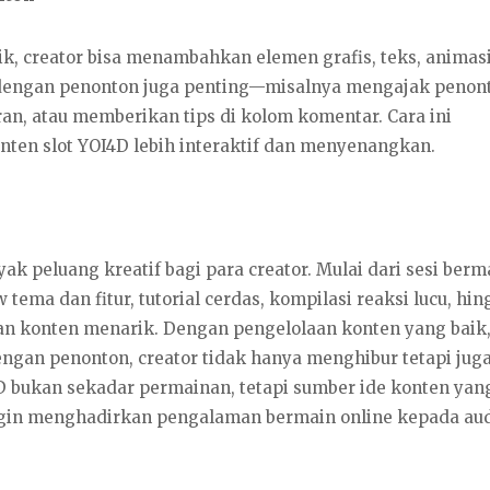
, creator bisa menambahkan elemen grafis, teks, animasi
si dengan penonton juga penting—misalnya mengajak penon
ran, atau memberikan tips di kolom komentar. Cara ini
en slot YOI4D lebih interaktif dan menyenangkan.
 peluang kreatif bagi para creator. Mulai dari sesi berm
 tema dan fitur, tutorial cerdas, kompilasi reaksi lucu, hi
ikan konten menarik. Dengan pengelolaan konten yang baik
 dengan penonton, creator tidak hanya menghibur tetapi jug
 bukan sekadar permainan, tetapi sumber ide konten yan
ingin menghadirkan pengalaman bermain online kepada au